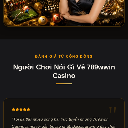
ĐÁNH GIÁ TỪ CỘNG ĐỒNG
Người Chơi Nói Gì Về 789wwin
Casino
"Tôi đã thử nhiều sòng bài trực tuyến nhưng 789wwin
Casino là nơi tôi gắn bó lâu nhất. Baccarat live ở đây chất