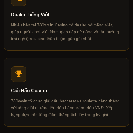
Dealer Tiếng Việt
Nhiều bàn tại 789wwin Casino có dealer nói tiếng Việt,
giúp người chơi Việt Nam giao tiếp dễ dàng và tận hưởng
trải nghiệm casino thân thiện, gần gũi nhất.
Giải Đấu Casino
789wwin tổ chức giải đấu baccarat và roulette hàng tháng
với tổng giải thưởng lên đến hàng trăm triệu VNĐ. Xếp
hạng dựa trên tổng điểm thắng tích lũy trong kỳ giải.