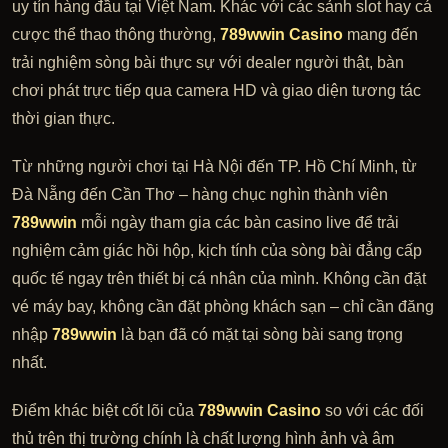
uy tín hàng đầu tại Việt Nam. Khác với các sảnh slot hay cá
cược thể thao thông thường,
789wwin Casino
mang đến
trải nghiệm sòng bài thực sự với dealer người thật, bàn
chơi phát trực tiếp qua camera HD và giao diện tương tác
thời gian thực.
Từ những người chơi tại Hà Nội đến TP. Hồ Chí Minh, từ
Đà Nẵng đến Cần Thơ – hàng chục nghìn thành viên
789wwin
mỗi ngày tham gia các bàn casino live để trải
nghiệm cảm giác hồi hộp, kịch tính của sòng bài đẳng cấp
quốc tế ngay trên thiết bị cá nhân của mình. Không cần đặt
vé máy bay, không cần đặt phòng khách sạn – chỉ cần đăng
nhập
789wwin
là bạn đã có mặt tại sòng bài sang trọng
nhất.
Điểm khác biệt cốt lõi của
789wwin Casino
so với các đối
thủ trên thị trường chính là chất lượng hình ảnh và âm