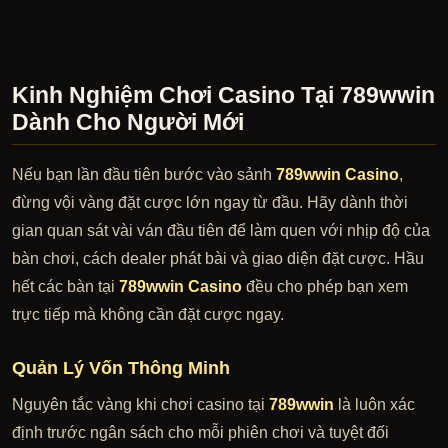
Kinh Nghiệm Chơi Casino Tại 789wwin
Dành Cho Người Mới
Nếu bạn lần đầu tiên bước vào sảnh
789wwin Casino
,
đừng vội vàng đặt cược lớn ngay từ đầu. Hãy dành thời
gian quan sát vài ván đầu tiên để làm quen với nhịp độ của
bàn chơi, cách dealer phát bài và giao diện đặt cược. Hầu
hết các bàn tại
789wwin Casino
đều cho phép bạn xem
trực tiếp mà không cần đặt cược ngay.
Quản Lý Vốn Thông Minh
Nguyên tắc vàng khi chơi casino tại
789wwin
là luôn xác
định trước ngân sách cho mỗi phiên chơi và tuyệt đối