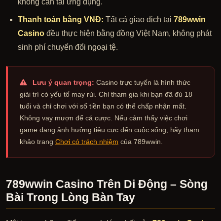
không cần tải ứng dụng.
Thanh toán bằng VNĐ:
Tất cả giao dịch tại
789wwin
Casino
đều thực hiện bằng đồng Việt Nam, không phát
sinh phí chuyển đổi ngoại tệ.
Lưu ý quan trọng:
Casino trực tuyến là hình thức
giải trí có yếu tố may rủi. Chỉ tham gia khi bạn đã đủ 18
tuổi và chỉ chơi với số tiền bạn có thể chấp nhận mất.
Không vay mượn để cá cược. Nếu cảm thấy việc chơi
game đang ảnh hưởng tiêu cực đến cuộc sống, hãy tham
khảo trang
Chơi có trách nhiệm
của 789wwin.
789wwin Casino Trên Di Động – Sòng
Bài Trong Lòng Bàn Tay