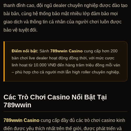
thanh đỉnh cao, đội ngũ dealer chuyên nghiệp được đào tạo
bài bản, cùng hệ thống bảo mật nhiều lớp đảm bảo mọi
giao dịch và thông tin cá nhân của người chơi luôn được
bảo vệ tuyệt đối.
Điểm nổi bật:
Sảnh
789wwin Casino
cung cấp hơn 200
bàn chơi live dealer hoạt động đồng thời, với mức cược
linh hoạt từ 10.000 VNĐ đến hàng trăm triệu đồng mỗi ván
– phù hợp cho cả người mới lẫn high roller chuyên nghiệp.
Các Trò Chơi Casino Nổi Bật Tại
789wwin
789wwin Casino
cung cấp đầy đủ các trò chơi casino kinh
điển được yêu thích nhất trên thế giới, được phát triển và