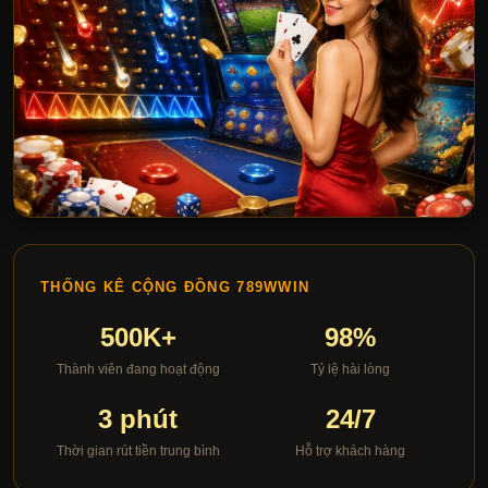
THỐNG KÊ CỘNG ĐỒNG 789WWIN
500K+
98%
Thành viên đang hoạt động
Tỷ lệ hài lòng
3 phút
24/7
Thời gian rút tiền trung bình
Hỗ trợ khách hàng