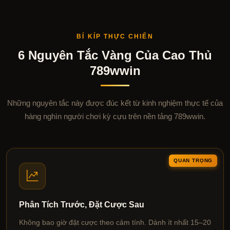
BÍ KÍP THỰC CHIẾN
6 Nguyên Tắc Vàng Của Cao Thủ
789wwin
Những nguyên tắc này được đúc kết từ kinh nghiệm thực tế của
hàng nghìn người chơi kỳ cựu trên nền tảng 789wwin.
QUAN TRỌNG
Phân Tích Trước, Đặt Cược Sau
Không bao giờ đặt cược theo cảm tính. Dành ít nhất 15–20