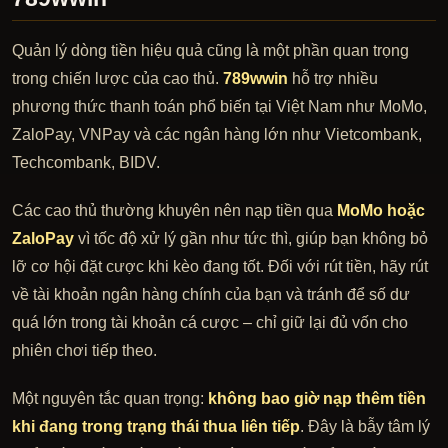
Quản lý dòng tiền hiệu quả cũng là một phần quan trọng
trong chiến lược của cao thủ.
789wwin
hỗ trợ nhiều
phương thức thanh toán phổ biến tại Việt Nam như MoMo,
ZaloPay, VNPay và các ngân hàng lớn như Vietcombank,
Techcombank, BIDV.
Các cao thủ thường khuyên nên nạp tiền qua
MoMo hoặc
ZaloPay
vì tốc độ xử lý gần như tức thì, giúp bạn không bỏ
lỡ cơ hội đặt cược khi kèo đang tốt. Đối với rút tiền, hãy rút
về tài khoản ngân hàng chính của bạn và tránh để số dư
quá lớn trong tài khoản cá cược – chỉ giữ lại đủ vốn cho
phiên chơi tiếp theo.
Một nguyên tắc quan trọng:
không bao giờ nạp thêm tiền
khi đang trong trạng thái thua liên tiếp
. Đây là bẫy tâm lý