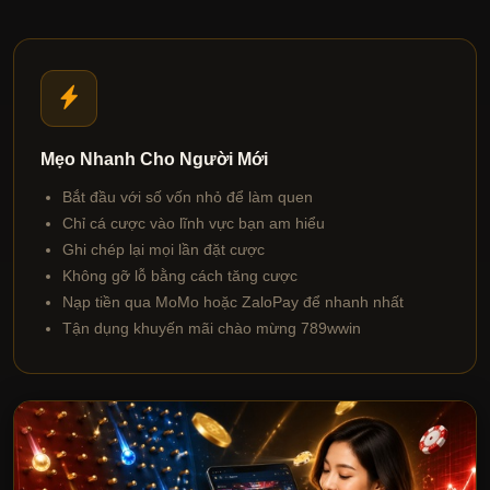
Mẹo Nhanh Cho Người Mới
Bắt đầu với số vốn nhỏ để làm quen
Chỉ cá cược vào lĩnh vực bạn am hiểu
Ghi chép lại mọi lần đặt cược
Không gỡ lỗ bằng cách tăng cược
Nạp tiền qua MoMo hoặc ZaloPay để nhanh nhất
Tận dụng khuyến mãi chào mừng 789wwin