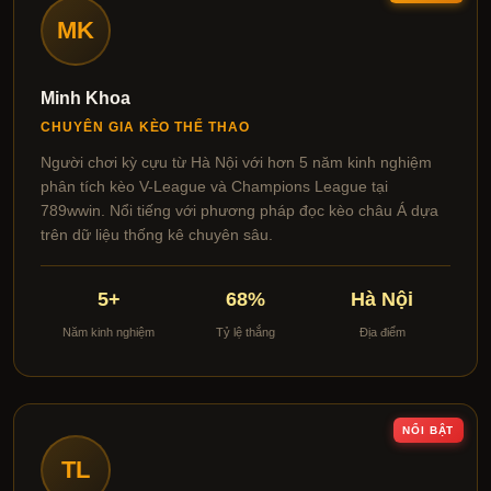
MK
Minh Khoa
CHUYÊN GIA KÈO THỂ THAO
Người chơi kỳ cựu từ Hà Nội với hơn 5 năm kinh nghiệm
phân tích kèo V-League và Champions League tại
789wwin. Nổi tiếng với phương pháp đọc kèo châu Á dựa
trên dữ liệu thống kê chuyên sâu.
5+
68%
Hà Nội
Năm kinh nghiệm
Tỷ lệ thắng
Địa điểm
NỔI BẬT
TL