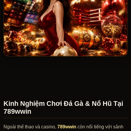
Kinh Nghiệm Chơi Đá Gà & Nổ Hũ Tại
789wwin
Ngoài thể thao và casino,
789wwin
còn nổi tiếng với sảnh