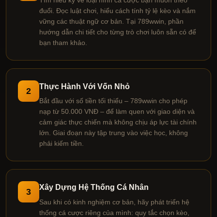
Tìm hiểu kỹ về loại hình cá cược bạn muốn theo
đuổi. Đọc luật chơi, hiểu cách tính tỷ lệ kèo và nắm
vững các thuật ngữ cơ bản. Tại 789wwin, phần
hướng dẫn chi tiết cho từng trò chơi luôn sẵn có để
bạn tham khảo.
Thực Hành Với Vốn Nhỏ
2
Bắt đầu với số tiền tối thiểu – 789wwin cho phép
nạp từ 50.000 VNĐ – để làm quen với giao diện và
cảm giác thực chiến mà không chịu áp lực tài chính
lớn. Giai đoạn này tập trung vào việc học, không
phải kiếm tiền.
Xây Dựng Hệ Thống Cá Nhân
3
Sau khi có kinh nghiệm cơ bản, hãy phát triển hệ
thống cá cược riêng của mình: quy tắc chọn kèo,