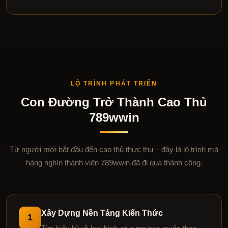
LỘ TRÌNH PHÁT TRIỂN
Con Đường Trở Thành Cao Thủ
789wwin
Từ người mới bắt đầu đến cao thủ thực thụ – đây là lộ trình mà
hàng nghìn thành viên 789wwin đã đi qua thành công.
Xây Dựng Nền Tảng Kiến Thức
1