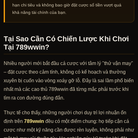
hạn chi tiêu và không bao giờ đặt cược số tiền vượt quá
khả năng tài chính của bạn.
Tại Sao Cần Có Chiến Lược Khi Chơi
Tại 789wwin?
Nhiều người mới bắt đầu cá cược với tâm lý "thử vận may"
– đặt cược theo cảm tính, không có kế hoạch và thường
xuyên bị cuốn vào vòng xoáy gỡ lỗ. Đây là sai lầm phổ biến
nhất mà các cao thủ 789wwin đã từng mắc phải trước khi
tìm ra con đường đúng đắn.
Thực tế cho thấy, những người chơi duy trì lợi nhuận ổn
định trên
789wwin
đều có một điểm chung: họ tiếp cận cá
cược như một kỹ năng cần được rèn luyện, không phải như