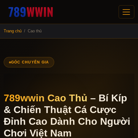
Trang chủ
Cao thủ
GÓC CHUYÊN GIA
789wwin Cao Thủ
– Bí Kíp
& Chiến Thuật Cá Cược
Đỉnh Cao Dành Cho Người
Chơi Việt Nam