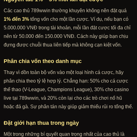
Các cao thủ 789wwin thường khuyên không nên đặt quá
1% đến 3%
tổng vốn cho một lần cược. Ví dụ, nếu bạn có
5.000.000 VNĐ trong tài khoản, mỗi lần đặt cược tối đa chỉ
nên từ 50.000 đến 150.000 VNĐ. Cách này giúp bạn chịu
đựng được chuỗi thua liên tiếp mà không cạn kiệt vốn.
Phân chia vốn theo danh mục
Thay vì dồn toàn bộ vốn vào một loại hình cá cược, hãy
phân chia theo tỷ lệ hợp lý. Chẳng hạn: 50% cho cá cược
thể thao (V-League, Champions League), 30% cho casino
live tại 789wwin, và 20% còn lại cho các trò chơi nổ hũ
hoặc đá gà. Sự phân tán này giúp giảm thiểu rủi ro tổng thể.
Đặt giới hạn thua trong ngày
Một trong những bí quyết quan trọng nhất của cao thủ là